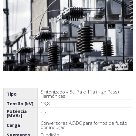
Sintonizado – 5a, 7a e 11a (High Pass)
Tipo
Harmônicas
Tensão [kV]
13,8
Potência
12
[MVAr]
Conversores AC\DC para fornos de fusã̃o
Carga
por indução
Segmento
Fundição