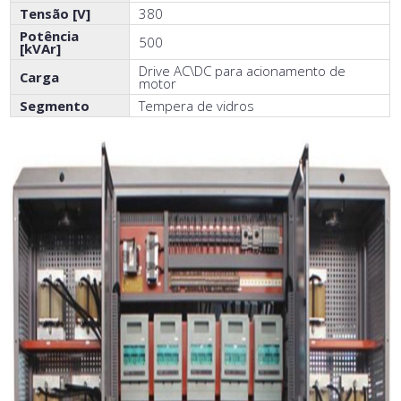
Tensão [V]
380
Potência
500
[kVAr]
Drive AC\DC para acionamento de
Carga
motor
Segmento
Tempera de vidros